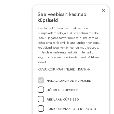
×
See veebisait kasutab
küpsiseid
Kasutame küpsiseid sisu, reklaamide
isikupärastamiseks ja liikluse analüüsimiseks.
Samuti jagame teavet meie saidi kasutamise
kohta oma reklaami- ja analüüsipartneritega,
kes võivad seda kombineerida muu teabega,
mille olete neile esitanud või mille nad on
kogunud teie teenuste kasutamisest.
Rohkem
teavet
KUVA KÕIK PARTNERID
(1581) →
HÄDAVAJALIKUD KÜPSISED
JÕUDLUSKÜPSISED
REKLAAMKÜPSISED
FUNKTSIONAALSED KÜPSISED