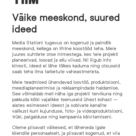
TIIM
Väike meeskond, suured
ideed
Media Stationi tugevus on kogenud ja paindlik
meeskond, kellega on lihtne koostööd teha. Meie
juures suhtlete otse inimestega, kes teie projekti
planeerivad, loovad ja ellu viivad. Nii liigub info
kiiresti, ideed ei lähe tõlkes kaduma ning otsuseid
saab teha ilma tarbetute vaheastmeteta.
Meie teadmised ühendavad loovtöö, produktsiooni,
meediaplaneerimise ja reklaampindade haldamise.
See võimaldab meil näha iga projekti tervikuna ning
pakkuda kõiki vajalikke teenuseid ühest kohast –
alates esimesest ideest ja sobivate kanalite
valikust kuni kujunduse, foto- ja videoproduktsiooni,
trüki, paigalduse ning kampaania käivitamiseni.
Oleme piisavalt väikesed, et läheneda igale
kliendile personaalselt, ja piisavalt kogenud, et viia