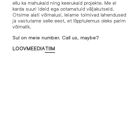
ellu ka mahukaid ning keerukaid projekte. Me ei
karda suuri ideid ega ootamatuid väljakutseid.
Otsime alati võimalusi, leiame toimivad lahendused
ja vastutame selle eest, et lõpptulemus oleks parim
võimalik.
Sul on meie number. Call us, maybe?
LOOV
MEEDIA
TIIM